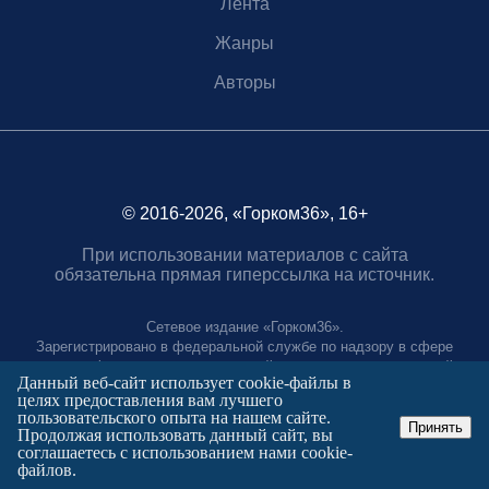
Лента
Жанры
Авторы
© 2016-2026, «Горком36», 16+
При использовании материалов с сайта
обязательна прямая гиперссылка на источник.
Сетевое издание «Горком36».
Зарегистрировано в федеральной службе по надзору в сфере
связи, информационных технологий и массовых коммуникаций.
Данный веб-сайт использует cookie-файлы в
Регистрационный номер ЭЛ № ФС77-88966 от 21 января 2025 г.
целях предоставления вам лучшего
Учредитель: Муниципальное автономное учреждение "Агентство
пользовательского опыта на нашем сайте.
городских коммуникаций"
Принять
Продолжая использовать данный сайт, вы
Главный редактор:
соглашаетесь с использованием нами cookie-
Полтаев Герман Вахаевич.
файлов.