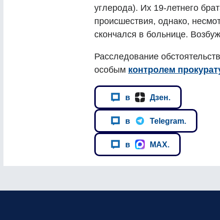
углерода). Их 19-летнего бра
происшествия, однако, несмот
скончался в больнице. Возбу
Расследование обстоятельств
особым
контролем прокура
в
Дзен.
в
Telegram.
в
MAX.