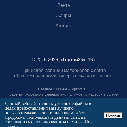
Лента
Жанры
Авторы
© 2016-2026, «Горком36», 16+
При использовании материалов с сайта
обязательна прямая гиперссылка на источник.
Сетевое издание «Горком36».
Зарегистрировано в федеральной службе по надзору в сфере
связи, информационных технологий и массовых коммуникаций.
Данный веб-сайт использует cookie-файлы в
Регистрационный номер ЭЛ № ФС77-88966 от 21 января 2025 г.
целях предоставления вам лучшего
Учредитель: Муниципальное автономное учреждение "Агентство
пользовательского опыта на нашем сайте.
городских коммуникаций"
Принять
Продолжая использовать данный сайт, вы
Главный редактор:
соглашаетесь с использованием нами cookie-
Полтаев Герман Вахаевич.
файлов.