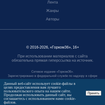
Лента
Жанры
Авторы
© 2016-2026, «Горком36», 16+
При использовании материалов с сайта
обязательна прямая гиперссылка на источник.
Сетевое издание «Горком36».
Зарегистрировано в федеральной службе по надзору в сфере
связи, информационных технологий и массовых коммуникаций.
Данный веб-сайт использует cookie-файлы в
Регистрационный номер ЭЛ № ФС77-88966 от 21 января 2025 г.
целях предоставления вам лучшего
Учредитель: Муниципальное автономное учреждение "Агентство
пользовательского опыта на нашем сайте.
городских коммуникаций"
Принять
Продолжая использовать данный сайт, вы
Главный редактор:
соглашаетесь с использованием нами cookie-
Полтаев Герман Вахаевич.
файлов.