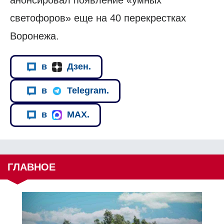
светофоров» еще на 40 перекрестках
Воронежа.
в
Дзен.
в
Telegram.
в
MAX.
ГЛАВНОЕ