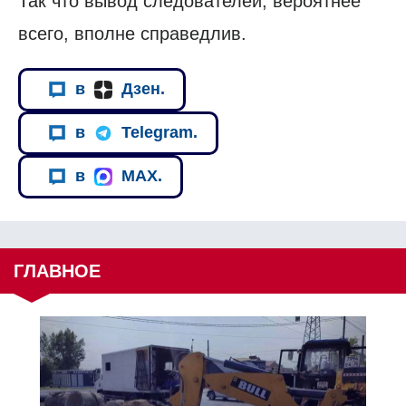
Так что вывод следователей, вероятнее
всего, вполне справедлив.
в
Дзен.
в
Telegram.
в
MAX.
ГЛАВНОЕ