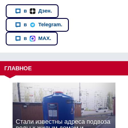
в
Дзен.
в
Telegram.
в
MAX.
ГЛАВНОЕ
Стали известны адреса подвоза
воды к жилым домам и