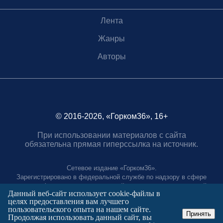
Лента
Жанры
Авторы
© 2016-2026, «Горком36», 16+
При использовании материалов с сайта
обязательна прямая гиперссылка на источник.
Сетевое издание «Горком36».
Зарегистрировано в федеральной службе по надзору в сфере
связи, информационных технологий и массовых коммуникаций.
Данный веб-сайт использует cookie-файлы в
Регистрационный номер ЭЛ № ФС77-88966 от 21 января 2025 г.
целях предоставления вам лучшего
Учредитель: Муниципальное автономное учреждение "Агентство
пользовательского опыта на нашем сайте.
городских коммуникаций"
Принять
Продолжая использовать данный сайт, вы
Главный редактор: