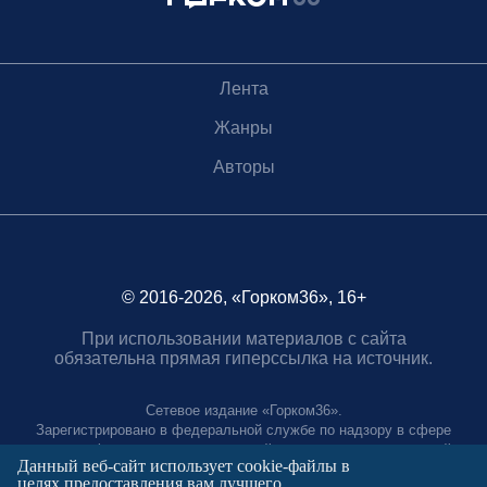
Лента
Жанры
Авторы
© 2016-2026, «Горком36», 16+
При использовании материалов с сайта
обязательна прямая гиперссылка на источник.
Сетевое издание «Горком36».
Зарегистрировано в федеральной службе по надзору в сфере
связи, информационных технологий и массовых коммуникаций.
Данный веб-сайт использует cookie-файлы в
Регистрационный номер ЭЛ № ФС77-88966 от 21 января 2025 г.
целях предоставления вам лучшего