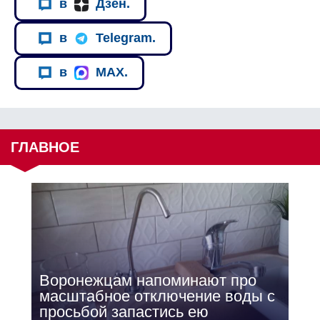
в
Дзен.
в
Telegram.
в
MAX.
ГЛАВНОЕ
Воронежцам напоминают про
масштабное отключение воды с
просьбой запастись ею