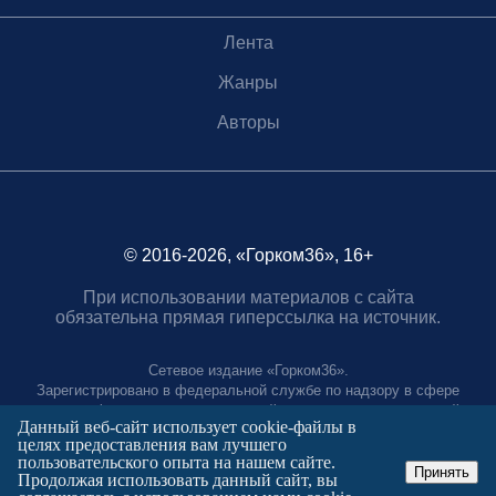
Лента
Жанры
Авторы
© 2016-2026, «Горком36», 16+
При использовании материалов с сайта
обязательна прямая гиперссылка на источник.
Сетевое издание «Горком36».
Зарегистрировано в федеральной службе по надзору в сфере
связи, информационных технологий и массовых коммуникаций.
Данный веб-сайт использует cookie-файлы в
Регистрационный номер ЭЛ № ФС77-88966 от 21 января 2025 г.
целях предоставления вам лучшего
Учредитель: Муниципальное автономное учреждение "Агентство
пользовательского опыта на нашем сайте.
городских коммуникаций"
Принять
Продолжая использовать данный сайт, вы
Главный редактор: