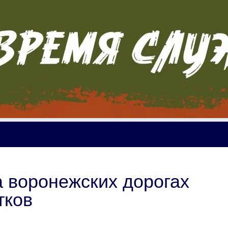
а воронежских дорогах
тков