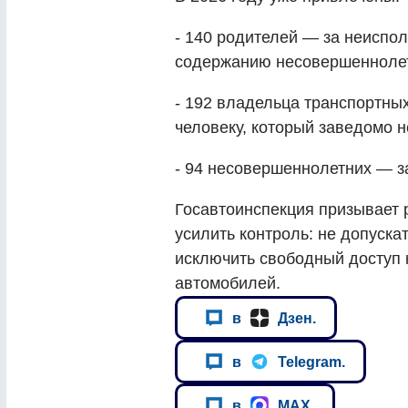
- 140 родителей — за неиспо
содержанию несовершенноле
- 192 владельца транспортны
человеку, который заведомо н
- 94 несовершеннолетних — з
Госавтоинспекция призывает 
усилить контроль: не допускат
исключить свободный доступ 
автомобилей.
в
Дзен.
в
Telegram.
в
MAX.