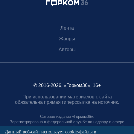
Лента
Жанры
Авторы
© 2016-2026, «Горком36», 16+
При использовании материалов с сайта
обязательна прямая гиперссылка на источник.
Сетевое издание «Горком36».
Зарегистрировано в федеральной службе по надзору в сфере
связи, информационных технологий и массовых коммуникаций.
Данный веб-сайт использует cookie-файлы в
Регистрационный номер ЭЛ № ФС77-88966 от 21 января 2025 г.