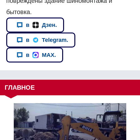
повреждены здание шиномонтажа и
бытовка.
в
Дзен.
в
Telegram.
в
MAX.
ГЛАВНОЕ