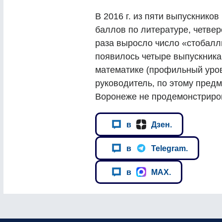
В 2016 г. из пяти выпускнико
баллов по литературе, четвер
раза выросло число «стобалль
появилось четыре выпускника
математике (профильный уров
руководитель, по этому предм
Воронеже не продемонстриров
в
Дзен.
в
Telegram.
в
MAX.