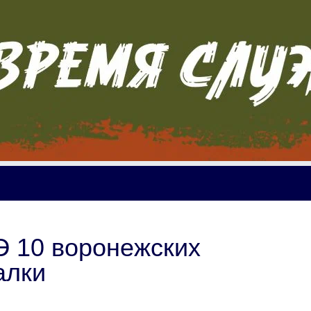
Э 10 воронежских
алки