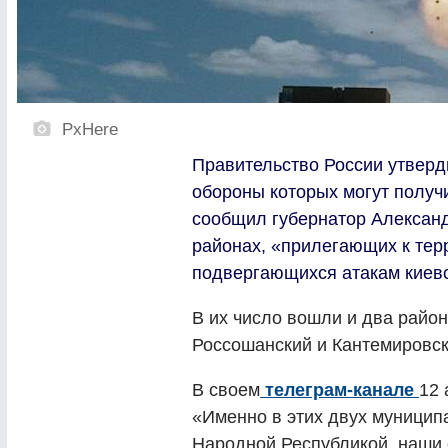
PxHere
Правительство России утверд
обороны которых могут получи
сообщил губернатор Александр
районах, «прилегающих к те
подвергающихся атакам киевс
В их число вошли и два райо
Россошанский и Кантемировск
В своем
телеграм-канале
12 
«Именно в этих двух муницип
Народной Республикой, наши