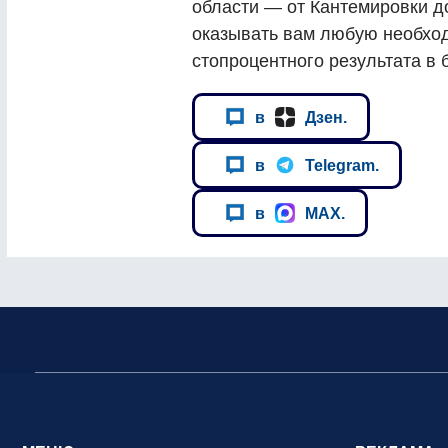
области — от Кантемировки д
оказывать вам любую необхо
стопроцентного результата в 
в
Дзен.
в
Telegram.
в
MAX.