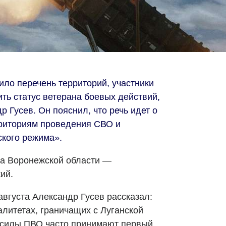
ило перечень территорий, участники
ть статус ветерана боевых действий,
 Гусев. Он пояснил, что речь идет о
рриториям проведения СВО и
кого режима».
на Воронежской области —
ий.
августа Александр Гусев рассказал:
алитетах, граничащих с Луганской
 силы ПВО часто принимают первый