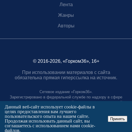
Лента
Жанры
Авторы
© 2016-2026, «Горком36», 16+
При использовании материалов с сайта
обязательна прямая гиперссылка на источник.
Сетевое издание «Горком36».
Зарегистрировано в федеральной службе по надзору в сфере
связи, информационных технологий и массовых коммуникаций.
Данный веб-сайт использует cookie-файлы в
Регистрационный номер ЭЛ № ФС77-88966 от 21 января 2025 г.
целях предоставления вам лучшего
Учредитель: Муниципальное автономное учреждение "Агентство
пользовательского опыта на нашем сайте.
городских коммуникаций"
Принять
Продолжая использовать данный сайт, вы
Главный редактор:
соглашаетесь с использованием нами cookie-
Полтаев Герман Вахаевич.
файлов.