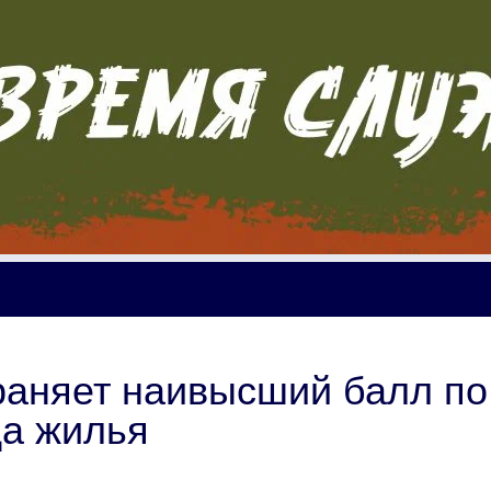
храняет наивысший балл по
да жилья