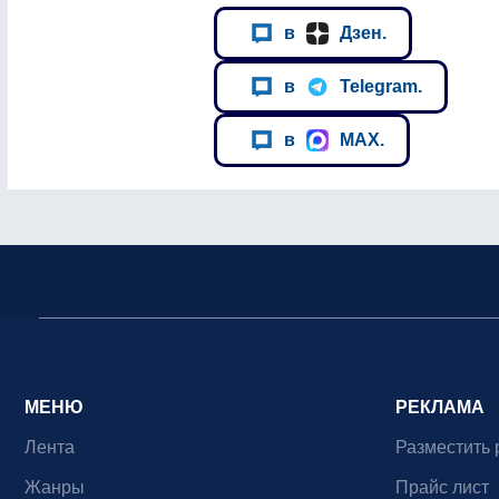
в
Дзен.
в
Telegram.
в
MAX.
МЕНЮ
РЕКЛАМА
Лента
Разместить 
Жанры
Прайс лист