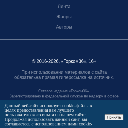
Лента
Жанры
Авторы
© 2016-2026, «Горком36», 16+
При использовании материалов с сайта
обязательна прямая гиперссылка на источник.
Сетевое издание «Горком36».
Зарегистрировано в федеральной службе по надзору в сфере
связи, информационных технологий и массовых коммуникаций.
Данный веб-сайт использует cookie-файлы в
Регистрационный номер ЭЛ № ФС77-88966 от 21 января 2025 г.
целях предоставления вам лучшего
Учредитель: Муниципальное автономное учреждение "Агентство
пользовательского опыта на нашем сайте.
городских коммуникаций"
Принять
Продолжая использовать данный сайт, вы
Главный редактор:
соглашаетесь с использованием нами cookie-
Полтаев Герман Вахаевич.