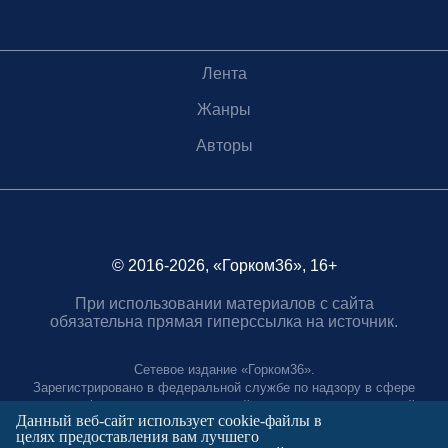
Лента
Жанры
Авторы
© 2016-2026, «Горком36», 16+
При использовании материалов с сайта
обязательна прямая гиперссылка на источник.
Сетевое издание «Горком36».
Зарегистрировано в федеральной службе по надзору в сфере
связи, информационных технологий и массовых коммуникаций.
Данный веб-сайт использует cookie-файлы в
Регистрационный номер ЭЛ № ФС77-88966 от 21 января 2025 г.
целях предоставления вам лучшего
Учредитель: Муниципальное автономное учреждение "Агентство