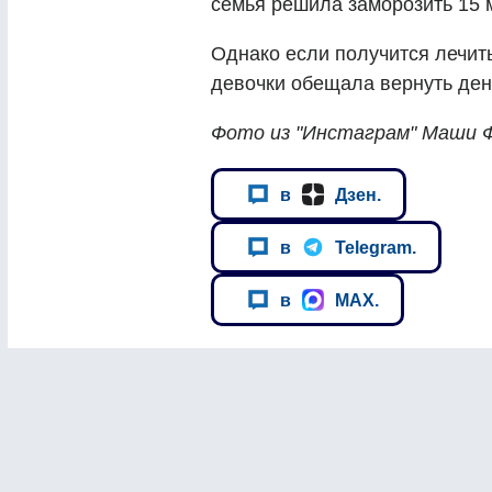
семья решила заморозить 15 
Однако если получится лечить
девочки обещала вернуть ден
Фото из "Инстаграм" Маши 
в
Дзен.
в
Telegram.
в
MAX.