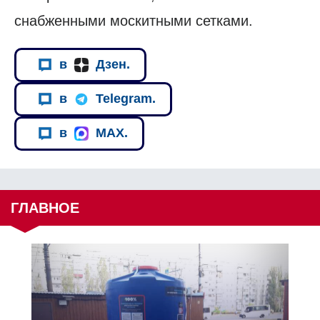
снабженными москитными сетками.
в
Дзен.
в
Telegram.
в
MAX.
ГЛАВНОЕ