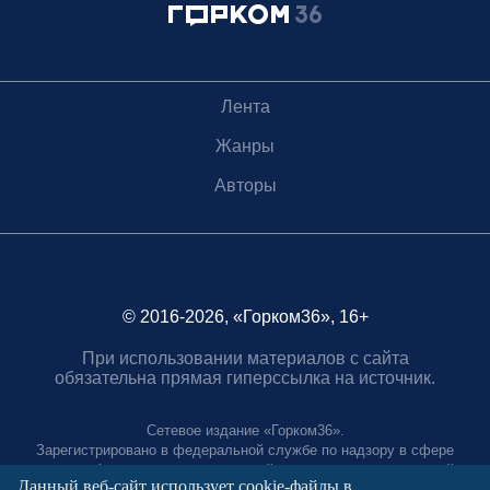
Лента
Жанры
Авторы
© 2016-2026, «Горком36», 16+
При использовании материалов с сайта
обязательна прямая гиперссылка на источник.
Сетевое издание «Горком36».
Зарегистрировано в федеральной службе по надзору в сфере
связи, информационных технологий и массовых коммуникаций.
Данный веб-сайт использует cookie-файлы в
Регистрационный номер ЭЛ № ФС77-88966 от 21 января 2025 г.