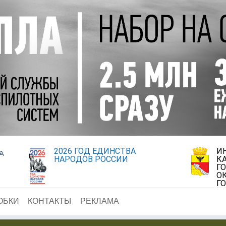
2026 ГОД ЕДИНСТВА
И
а,
НАРОДОВ РОССИИ
К
Г
О
Г
ОБКИ
КОНТАКТЫ
РЕКЛАМА