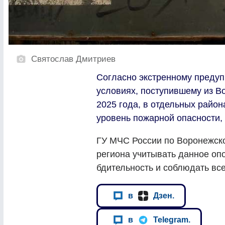
Святослав Дмитриев
Согласно экстренному преду
условиях, поступившему из В
2025 года, в отдельных райо
уровень пожарной опасности,
ГУ МЧС России по Воронежско
региона учитывать данное оп
бдительность и соблюдать вс
в
Дзен.
в
Telegram.