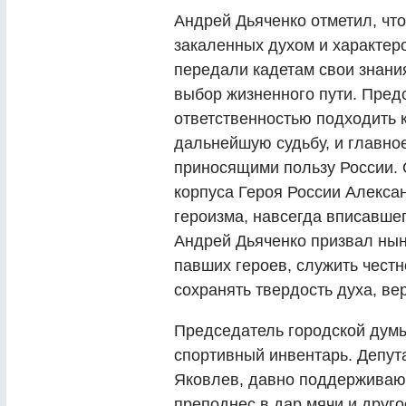
Андрей Дьяченко отметил, что
закаленных духом и характеро
передали кадетам свои знания
выбор жизненного пути. Пред
ответственностью подходить
дальнейшую судьбу, и главно
приносящими пользу России. 
корпуса Героя России Алекса
героизма, навсегда вписавшег
Андрей Дьяченко призвал ны
павших героев, служить честн
сохранять твердость духа, ве
Председатель городской думы
спортивный инвентарь. Депут
Яковлев, давно поддерживаю
преподнес в дар мячи и друг