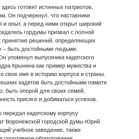
 здесь готовят истинных патриотов,
м. Он подчеркнул, что наставники
 и опыт, а перед ними открыт широкий
седатель гордумы призвал с полной
 к принятию решений, определяющих
е – быть достойными людьми,
Он упомянул выпускника кадетского
ндра Крынина как пример мужества и
о свое имя в историю корпуса и страны.
нешних кадетов быть достойными памяти
о, быть опорой для своих семей,
рность присяге и добиваться успехов.
 передал кадетскому корпусу
ат Воронежской городской думы Юрий
щий учебное заведение, также
ое спортивное оборудование.