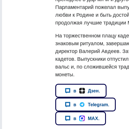
Парламентарий пожелал выпус
любви к Родине и быть досто
продолжая лучшие традиции 
На торжественном плацу каде
знаковым ритуалом, заверша
директор Валерий Авдеев. З
кадетов. Выпускники отпустил
вальс и, по сложившейся тра
монеты.
в
Дзен.
в
Telegram.
в
MAX.