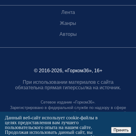
Лента
Жанры
Авторы
© 2016-2026, «Горком36», 16+
При использовании материалов с сайта
обязательна прямая гиперссылка на источник.
Сетевое издание «Горком36».
Зарегистрировано в федеральной службе по надзору в сфере
связи, информационных технологий и массовых коммуникаций.
Данный веб-сайт использует cookie-файлы в
Регистрационный номер ЭЛ № ФС77-88966 от 21 января 2025 г.
целях предоставления вам лучшего
Учредитель: Муниципальное автономное учреждение "Агентство
пользовательского опыта на нашем сайте.
городских коммуникаций"
Принять
Продолжая использовать данный сайт, вы
Главный редактор: