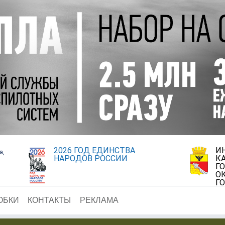
2026 ГОД ЕДИНСТВА
И
а,
НАРОДОВ РОССИИ
К
Г
О
Г
ОБКИ
КОНТАКТЫ
РЕКЛАМА