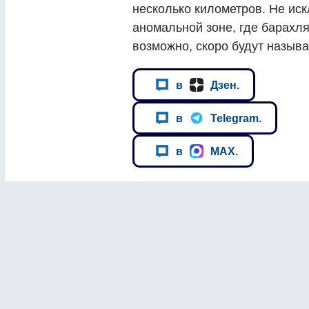
несколько километров. Не иск
аномальной зоне, где барахля
возможно, скоро будут называ
в
Дзен.
в
Telegram.
в
MAX.