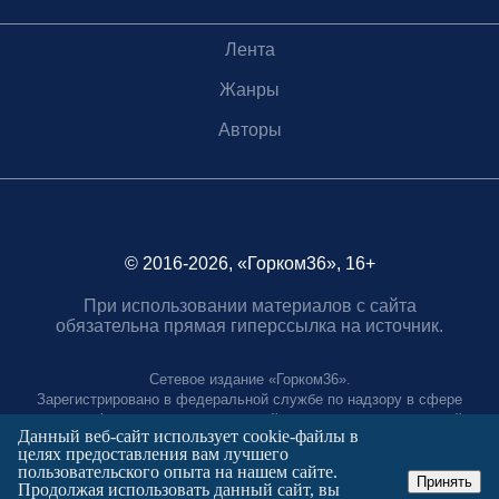
Лента
Жанры
Авторы
© 2016-2026, «Горком36», 16+
При использовании материалов с сайта
обязательна прямая гиперссылка на источник.
Сетевое издание «Горком36».
Зарегистрировано в федеральной службе по надзору в сфере
связи, информационных технологий и массовых коммуникаций.
Данный веб-сайт использует cookie-файлы в
Регистрационный номер ЭЛ № ФС77-88966 от 21 января 2025 г.
целях предоставления вам лучшего
Учредитель: Муниципальное автономное учреждение "Агентство
пользовательского опыта на нашем сайте.
городских коммуникаций"
Принять
Продолжая использовать данный сайт, вы