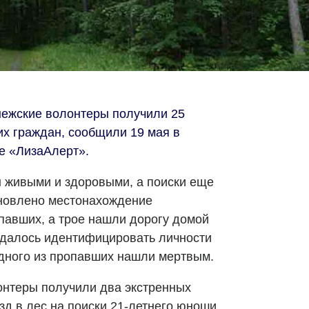
онежские волонтеры получили 25
х граждан, сообщили 19 мая в
е «ЛизаАлерт».
 живыми и здоровыми, а поиски еще
новлено местонахождение
павших, а трое нашли дорогу домой
 удалось идентифицировать личности
одного из пропавших нашли мертвым.
лонтеры получили два экстренных
д в лес на поиски 21-летнего юноши,