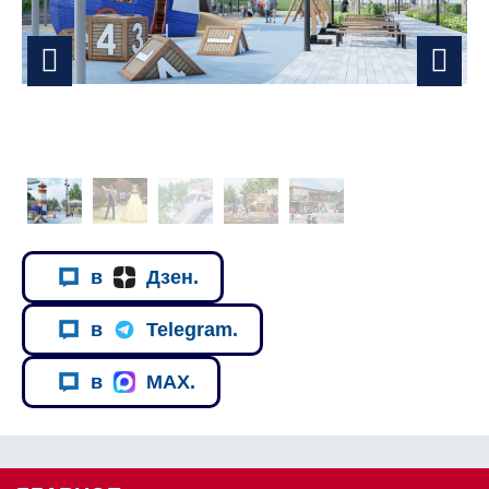
в
Дзен.
в
Telegram.
в
MAX.