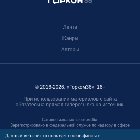
Лента
Жанры
Авторы
© 2016-2026, «Горком36», 16+
При использовании материалов с сайта
обязательна прямая гиперссылка на источник.
Сетевое издание «Горком36».
Зарегистрировано в федеральной службе по надзору в сфере
связи, информационных технологий и массовых коммуникаций.
Данный веб-сайт использует cookie-файлы в
Регистрационный номер ЭЛ № ФС77-88966 от 21 января 2025 г.