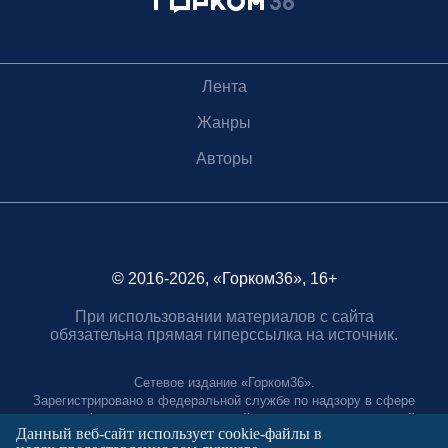
Лента
Жанры
Авторы
© 2016-2026, «Горком36», 16+
При использовании материалов с сайта
обязательна прямая гиперссылка на источник.
Сетевое издание «Горком36».
Зарегистрировано в федеральной службе по надзору в сфере
связи, информационных технологий и массовых коммуникаций.
Данный веб-сайт использует cookie-файлы в
Регистрационный номер ЭЛ № ФС77-88966 от 21 января 2025 г.