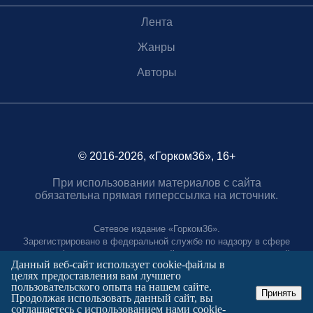
Лента
Жанры
Авторы
© 2016-2026, «Горком36», 16+
При использовании материалов с сайта
обязательна прямая гиперссылка на источник.
Сетевое издание «Горком36».
Зарегистрировано в федеральной службе по надзору в сфере
связи, информационных технологий и массовых коммуникаций.
Данный веб-сайт использует cookie-файлы в
Регистрационный номер ЭЛ № ФС77-88966 от 21 января 2025 г.
целях предоставления вам лучшего
Учредитель: Муниципальное автономное учреждение "Агентство
пользовательского опыта на нашем сайте.
городских коммуникаций"
Принять
Продолжая использовать данный сайт, вы
Главный редактор:
соглашаетесь с использованием нами cookie-