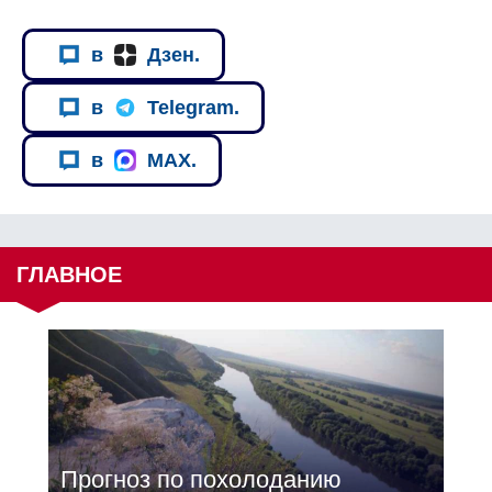
в
Дзен.
в
Telegram.
в
MAX.
ГЛАВНОЕ
Прогноз по похолоданию