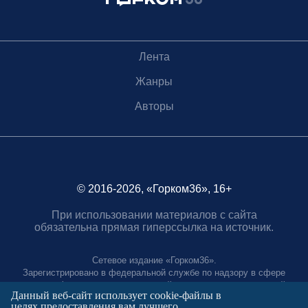
Лента
Жанры
Авторы
© 2016-2026, «Горком36», 16+
При использовании материалов с сайта
обязательна прямая гиперссылка на источник.
Сетевое издание «Горком36».
Зарегистрировано в федеральной службе по надзору в сфере
связи, информационных технологий и массовых коммуникаций.
Данный веб-сайт использует cookie-файлы в
Регистрационный номер ЭЛ № ФС77-88966 от 21 января 2025 г.
целях предоставления вам лучшего