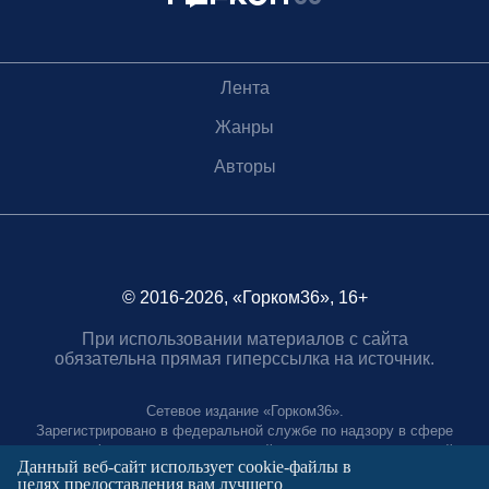
Лента
Жанры
Авторы
© 2016-2026, «Горком36», 16+
При использовании материалов с сайта
обязательна прямая гиперссылка на источник.
Сетевое издание «Горком36».
Зарегистрировано в федеральной службе по надзору в сфере
связи, информационных технологий и массовых коммуникаций.
Данный веб-сайт использует cookie-файлы в
Регистрационный номер ЭЛ № ФС77-88966 от 21 января 2025 г.
целях предоставления вам лучшего