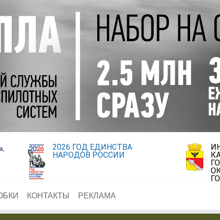
2026 ГОД ЕДИНСТВА
И
а,
НАРОДОВ РОССИИ
К
Г
О
Г
ОБКИ
КОНТАКТЫ
РЕКЛАМА