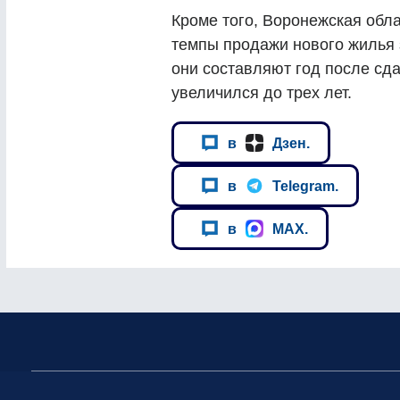
Кроме того, Воронежская обла
темпы продажи нового жилья 
они составляют год после сда
увеличился до трех лет.
в
Дзен.
в
Telegram.
в
MAX.