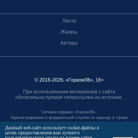
Лента
Жанры
Авторы
© 2016-2026, «Горком36», 16+
При использовании материалов с сайта
обязательна прямая гиперссылка на источник.
Сетевое издание «Горком36».
Зарегистрировано в федеральной службе по надзору в сфере
связи, информационных технологий и массовых коммуникаций.
Данный веб-сайт использует cookie-файлы в
Регистрационный номер ЭЛ № ФС77-88966 от 21 января 2025 г.
целях предоставления вам лучшего
Учредитель: Муниципальное автономное учреждение "Агентство
пользовательского опыта на нашем сайте.