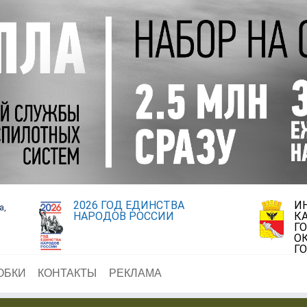
2026 ГОД ЕДИНСТВА
И
а,
НАРОДОВ РОССИИ
К
Г
О
Г
ОБКИ
КОНТАКТЫ
РЕКЛАМА