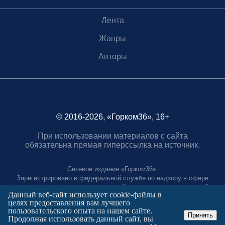
Лента
Жанры
Авторы
© 2016-2026, «Горком36», 16+
При использовании материалов с сайта
обязательна прямая гиперссылка на источник.
Сетевое издание «Горком36».
Зарегистрировано в федеральной службе по надзору в сфере
связи, информационных технологий и массовых коммуникаций.
Данный веб-сайт использует cookie-файлы в
Регистрационный номер ЭЛ № ФС77-88966 от 21 января 2025 г.
целях предоставления вам лучшего
Учредитель: Муниципальное автономное учреждение "Агентство
пользовательского опыта на нашем сайте.
городских коммуникаций"
Принять
Продолжая использовать данный сайт, вы
Главный редактор: