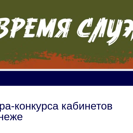
ра-конкурса кабинетов
онеже