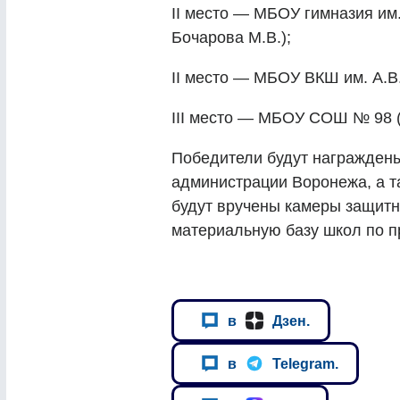
II место — МБОУ гимназия им.
Бочарова М.В.);
II место — МБОУ ВКШ им. А.В.
III место — МБОУ СОШ № 98 (
Победители будут награжден
администрации Воронежа, а т
будут вручены камеры защитн
материальную базу школ по 
в
Дзен.
в
Telegram.