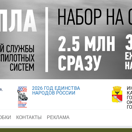
2026 ГОД ЕДИНСТВА
И
а,
НАРОДОВ РОССИИ
К
Г
О
Г
ОБКИ
КОНТАКТЫ
РЕКЛАМА