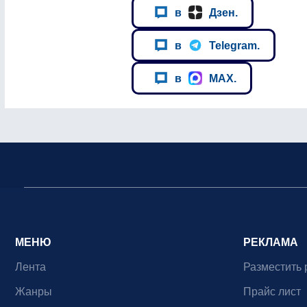
в
Дзен.
в
Telegram.
в
MAX.
МЕНЮ
РЕКЛАМА
Лента
Разместить 
Жанры
Прайс лист