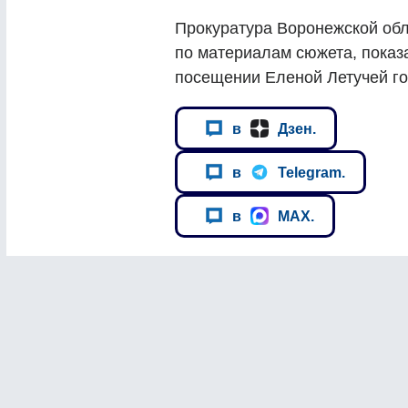
Прокуратура Воронежской обл
по материалам сюжета, показа
посещении Еленой Летучей г
в
Дзен.
в
Telegram.
в
MAX.