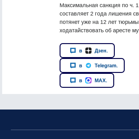
Максимальная санкция по ч. 1 
составляет 2 года лишения св
потянет уже на 12 лет тюрьм
ходатайствовать об аресте м
в
Дзен.
в
Telegram.
в
MAX.