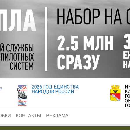
2026 ГОД ЕДИНСТВА
И
а,
НАРОДОВ РОССИИ
К
Г
О
Г
ОБКИ
КОНТАКТЫ
РЕКЛАМА