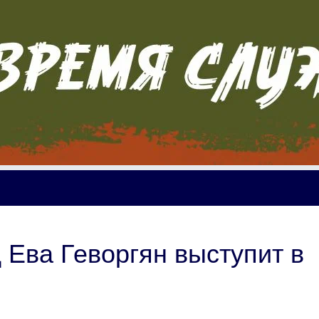
 Ева Геворгян выступит в