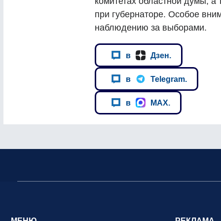
комитетах областной думы, а 
при губернаторе. Особое вни
наблюдению за выборами.
в
Дзен.
в
Telegram.
в
MAX.
МЕНЮ
РЕКЛАМА