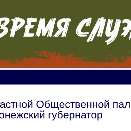
ластной Общественной па
ронежский губернатор