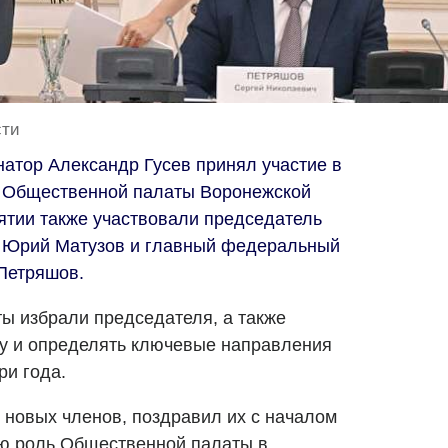
сти
натор Александр Гусев принял участие в
 Общественной палаты Воронежской
иятии также участвовали председатель
 Юрий Матузов и главный федеральный
 Петряшов.
ты избрали председателя, а также
ру и определять ключевые направления
ри года.
 новых членов, поздравил их с началом
ую роль Общественной палаты в