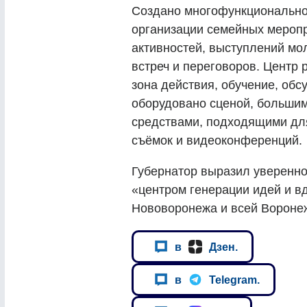
Создано многофункционально
организации семейных меропр
активностей, выступлений мо
встреч и переговоров. Центр 
зона действия, обучение, об
оборудовано сценой, больши
средствами, подходящими для
съёмок и видеоконференций.
Губернатор выразил уверенно
«центром генерации идей и 
Нововоронежа и всей Воронеж
в
Дзен.
в
Telegram.