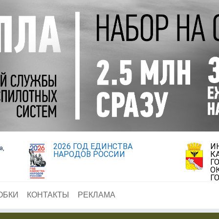
2026 ГОД ЕДИНСТВА
И
а,
НАРОДОВ РОССИИ
К
Г
О
Г
ОБКИ
КОНТАКТЫ
РЕКЛАМА