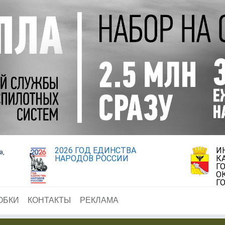
2026 ГОД ЕДИНСТВА
И
а,
НАРОДОВ РОССИИ
К
Г
О
Г
ОБКИ
КОНТАКТЫ
РЕКЛАМА