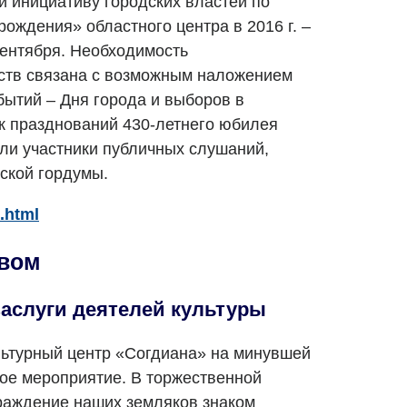
 инициативу городских властей по
ождения» областного центра в 2016 г. –
сентября. Необходимость
ств связана с возможным наложением
бытий – Дня города и выборов в
ик празднований 430-летнего юбилея
ли участники публичных слушаний,
ской гордумы.
.html
вом
заслуги деятелей культуры
льтурный центр «Согдиана» на минувшей
ое мероприятие. В торжественной
раждение наших земляков знаком