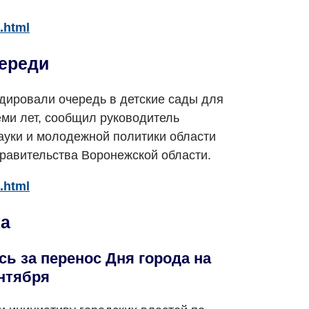
.html
череди
дировали очередь в детские сады для
семи лет, сообщил руководитель
ауки и молодежной политики области
равительства Воронежской области.
.html
ка
ь за перенос Дня города на
нтября