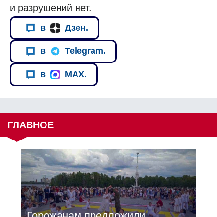
и разрушений нет.
в
Дзен.
в
Telegram.
в
MAX.
ГЛАВНОЕ
Горожанам предложили