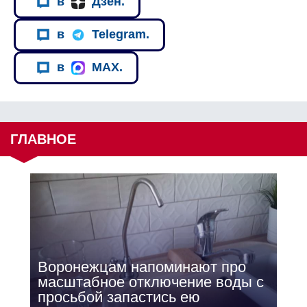
в
Дзен.
в
Telegram.
в
MAX.
ГЛАВНОЕ
Воронежцам напоминают про
масштабное отключение воды с
просьбой запастись ею