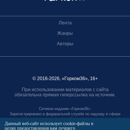
Лента
Жанры
Авторы
© 2016-2026, «Горком36», 16+
При использовании материалов с сайта
обязательна прямая гиперссылка на источник.
Сетевое издание «Горком36».
Зарегистрировано в федеральной службе по надзору в сфере
связи, информационных технологий и массовых коммуникаций.
Данный веб-сайт использует cookie-файлы в
Регистрационный номер ЭЛ № ФС77-88966 от 21 января 2025 г.
целях предоставления вам лучшего
Учредитель: Муниципальное автономное учреждение "Агентство