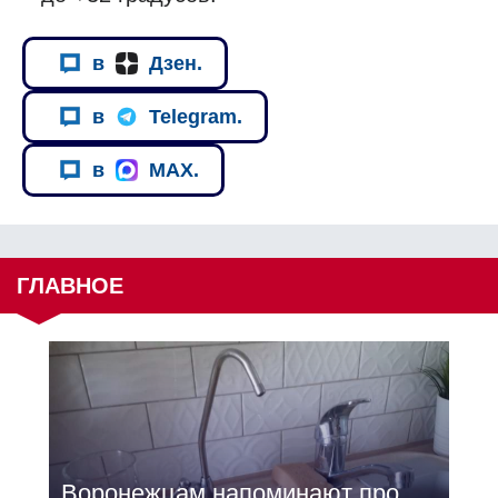
в
Дзен.
в
Telegram.
в
MAX.
ГЛАВНОЕ
Воронежцам напоминают про